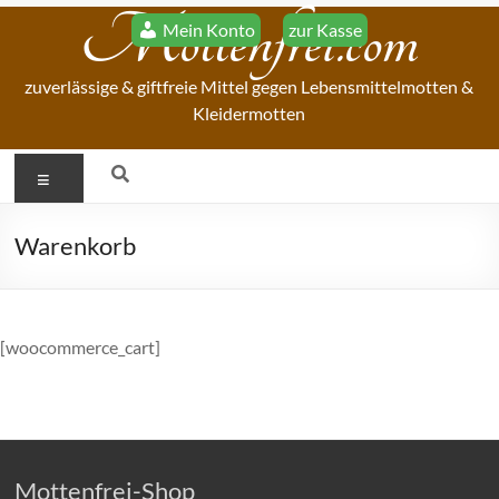
Zum
Mottenfrei.com
Mein Konto
zur Kasse
Inhalt
springen
zuverlässige & giftfreie Mittel gegen Lebensmittelmotten &
Kleidermotten
Menü
Warenkorb
[woocommerce_cart]
Mottenfrei-Shop